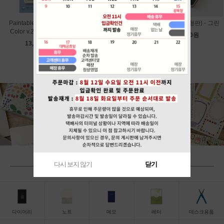
Paintable Stamp Soft
Paintable Stamp Soft
그레인 (B6변형판) - 그린
Color v.2 - Calendar
Color v.2 - Bread
18,000원
13,800원
13,800원
다시 보지 않기
닫기
BY CATEGORY
다이어리
노트
메모
레터
데스크용품