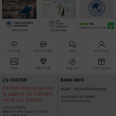
공지사항
자주하는 질문
Q&A
마이페이지
리뷰
BEST상품
배송조회
오프라인안내
CS CENTER
BANK INFO
070-7537-0334 오미세 더타
예금주 : (주)와이티인터내셔날
임 상품문의 / 02-3789-0277
국민 020601-04-188680
더타임 남산 매장문의
(주)와이티인터내셔날
-온라인고객센터-
평일10시~18시(점심13시~14시)
토,일,공휴일 휴무