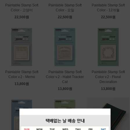
Paintable Stamp Soft
Paintable Stamp Soft
Paintable Stamp Soft
Color - 고양이
Color - 요일
Color - 12개월
22,500원
22,500원
22,500원
Paintable Stamp Soft
Paintable Stamp Soft
Paintable Stamp Soft
Color v.2 - Memo
Color v.2 - Habit Tracker
Color v.2 - Floral
Cat
Decoration
13,800원
13,800원
13,800원