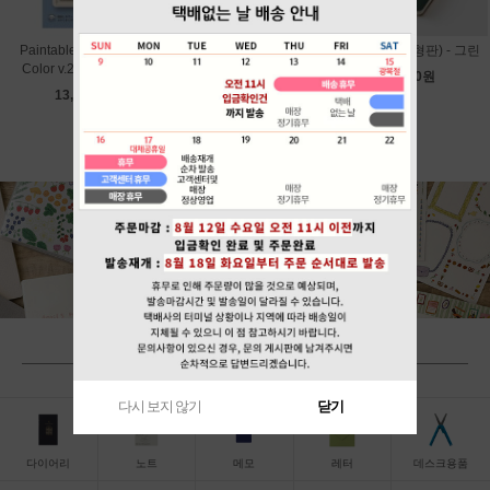
Paintable Stamp Soft
Paintable Stamp Soft
그레인 (B6변형판) - 그린
Color v.2 - Calendar
Color v.2 - Bread
18,000원
13,800원
13,800원
BY CATEGORY
다시 보지 않기
닫기
다이어리
노트
메모
레터
데스크용품