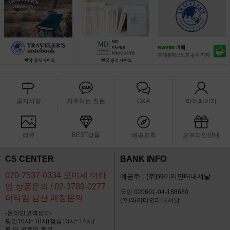
공지사항
자주하는 질문
Q&A
마이페이지
리뷰
BEST상품
배송조회
오프라인안내
CS CENTER
BANK INFO
070-7537-0334 오미세 더타
예금주 : (주)와이티인터내셔날
임 상품문의 / 02-3789-0277
국민 020601-04-188680
더타임 남산 매장문의
(주)와이티인터내셔날
-온라인고객센터-
평일10시~18시(점심13시~14시)
토,일,공휴일 휴무