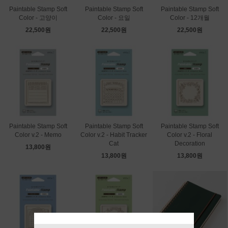
Paintable Stamp Soft
Paintable Stamp Soft
Paintable Stamp Soft
Color - 고양이
Color - 요일
Color - 12개월
22,500원
22,500원
22,500원
Paintable Stamp Soft
Paintable Stamp Soft
Paintable Stamp Soft
Color v.2 - Memo
Color v.2 - Habit Tracker
Color v.2 - Floral
Cat
Decoration
13,800원
13,800원
13,800원