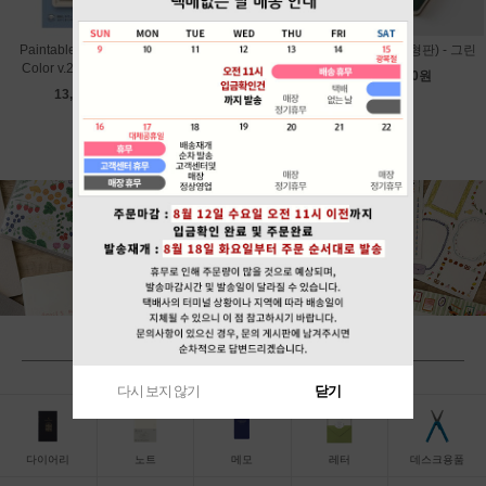
Paintable Stamp Soft
Paintable Stamp Soft
그레인 (B6변형판) - 그린
Color v.2 - Calendar
Color v.2 - Bread
18,000원
13,800원
13,800원
BY CATEGORY
다시 보지 않기
닫기
다이어리
노트
메모
레터
데스크용품