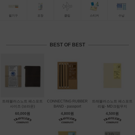
필기구
포장
클립
스티커
수납
BEST OF BEST
트래블러스노트 패스포트
CONNECTING RUBBER
트래블러스노트 패스포트
사이즈 (브라운)
BAND - passport
리필- MD크림무지
60,000원
4,800원
4,500원