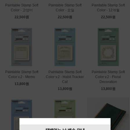
Paintable Stamp Soft
Paintable Stamp Soft
Paintable Stamp Soft
Color - 고양이
Color - 요일
Color - 12개월
22,500원
22,500원
22,500원
Paintable Stamp Soft
Paintable Stamp Soft
Paintable Stamp Soft
Color v.2 - Memo
Color v.2 - Habit Tracker
Color v.2 - Floral
Cat
Decoration
13,800원
13,800원
13,800원