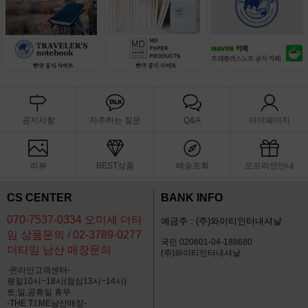
공지사항
자주하는 질문
Q&A
마이페이지
리뷰
BEST상품
배송조회
오프라인안내
CS CENTER
BANK INFO
070-7537-0334 오미세 더타
예금주 : (주)와이티인터내셔날
임 상품문의 / 02-3789-0277
국민 020601-04-188680
더타임 남산 매장문의
(주)와이티인터내셔날
-온라인고객센터-
평일10시~18시(점심13시~14시)
토,일,공휴일 휴무
-THE T.I.ME남산매장-