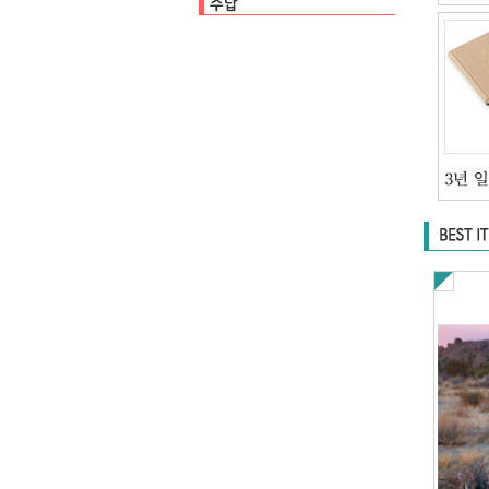
수납백
클리어파일
펜케이스
카드케이스