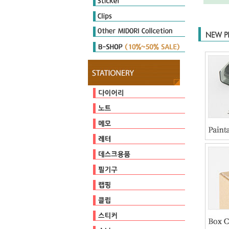
Diary Seal
Sticker Marche
Other Seal
E-clips
P-clips
other clips
DIARY MATE
Cutter
Ruler & Template
Magnet
Stamp
Embosser
Zipperbag
Pouch & Pen case
PULP STORAGE
Clear Foder
Mini Cleaner
오지상25thAnniversary
다이어리
캘린더
일기
유선
방안
무지
커버/가방
기타
점착메모지
스프링메모
기타
편지지/편지봉투
카드
가위/커터/스태이플러/펀치
자
마그넷
클리너
스탬프
테이프
펜/펜슬/리필
펜홀더/포켓
페이퍼
비닐포장
엠보서
포장장식
E-clips
P-clips
other clips
다이어리씰
스티커마르쉐
기타