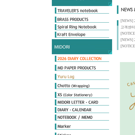
Original & Passport Size
Original Refills
Passport Refills
Customize
2026 Diary
Limited Edition
[NEWS
고객센터
[NOTI
[NEWS
[NOTI
Day length Diary
Plus Stand Diary
hibino
Book type Diary
MIDORI Calendar
TRAVELER'S notebook Diary
MD노트 다이어리
포켓다이어리
더블 스케줄 다이어리
플랫 다이어리
PRD 프로페셔널 다이어리
MD Notebook
MD Notebook Light
MD Paper Pad
MD Notebook cotton
MD Memo
MD Diary
MD Cover & Bag
MD Letter
MD Limited
MD 필기구
Notebook
Seal
Stamp
Cover
Origami
Petit Gift
PCM Seal
Deco item
THE MEISTER'S Note
Diamond Memo
Color Note & Others
Sticky Notes
Film Marker
Index Marker