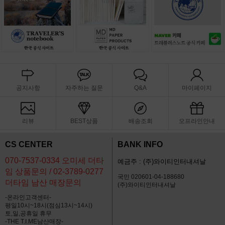
공지사항
자주하는 질문
Q&A
마이페이지
리뷰
BEST상품
배송조회
오프라인안내
CS CENTER
BANK INFO
070-7537-0334 오미세 더타
예금주 : (주)와이티인터내셔날
임 상품문의 / 02-3789-0277
국민 020601-04-188680
더타임 남산 매장문의
(주)와이티인터내셔날
-온라인고객센터-
평일10시~18시(점심13시~14시)
토,일,공휴일 휴무
-THE T.I.ME남산매장-