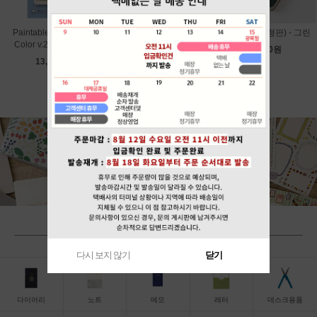
Paintable Stamp Soft
Paintable Stamp Soft
그레인 (B6변형판) - 그린
Color v.2 - Calendar
Color v.2 - Bread
18,000원
13,800원
13,800원
BY CATEGORY
다시 보지 않기
닫기
다이어리
노트
메모
레터
데스크용품