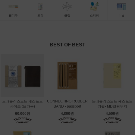
필기구
포장
클립
스티커
수납
BEST OF BEST
트래블러스노트 패스포트
CONNECTING RUBBER
트래블러스노트 패스포트
사이즈 (브라운)
BAND - passport
리필- MD크림무지
60,000원
4,800원
4,500원