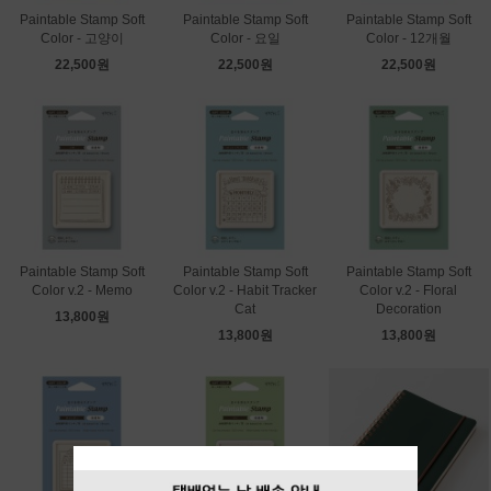
Paintable Stamp Soft
Paintable Stamp Soft
Paintable Stamp Soft
Color - 고양이
Color - 요일
Color - 12개월
22,500원
22,500원
22,500원
Paintable Stamp Soft
Paintable Stamp Soft
Paintable Stamp Soft
Color v.2 - Memo
Color v.2 - Habit Tracker
Color v.2 - Floral
Cat
Decoration
13,800원
13,800원
13,800원