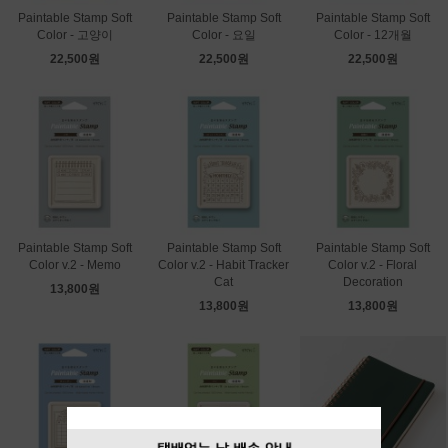
Paintable Stamp Soft
Paintable Stamp Soft
Paintable Stamp Soft
Color - 고양이
Color - 요일
Color - 12개월
22,500원
22,500원
22,500원
Paintable Stamp Soft
Paintable Stamp Soft
Paintable Stamp Soft
Color v.2 - Memo
Color v.2 - Habit Tracker
Color v.2 - Floral
Cat
Decoration
13,800원
13,800원
13,800원