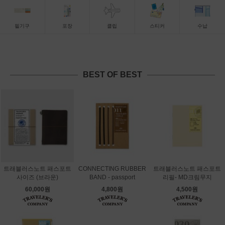
필기구
포장
클립
스티커
수납
BEST OF BEST
트래블러스노트 패스포트
CONNECTING RUBBER
트래블러스노트 패스포트
사이즈 (브라운)
BAND - passport
리필- MD크림무지
60,000원
4,800원
4,500원