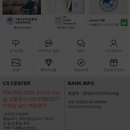
공지사항
자주하는 질문
Q&A
마이페이지
리뷰
BEST상품
배송조회
오프라인안내
CS CENTER
BANK INFO
070-7537-0334 오미세 더타
예금주 : (주)와이티인터내셔날
임 상품문의 / 02-3789-0277
국민 020601-04-188680
더타임 남산 매장문의
(주)와이티인터내셔날
-온라인고객센터-
평일10시~18시(점심13시~14시)
토,일,공휴일 휴무
-THE T.I.ME남산매장-