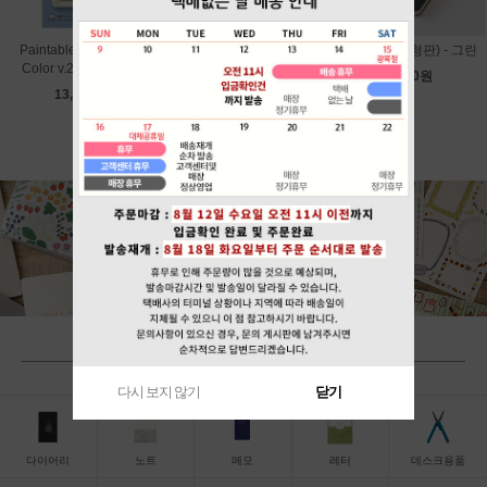
Paintable Stamp Soft
Paintable Stamp Soft
그레인 (B6변형판) - 그린
Color v.2 - Calendar
Color v.2 - Bread
18,000원
13,800원
13,800원
BY CATEGORY
다시 보지 않기
닫기
다이어리
노트
메모
레터
데스크용품