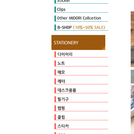
Diary Seal
Sticker Marche
Other Seal
E-clips
P-clips
other clips
DIARY MATE
Cutter
Ruler & Template
Magnet
Stamp
Embosser
Zipperbag
Pouch & Pen case
PULP STORAGE
Clear Foder
Mini Cleaner
오지상25thAnniversary
다이어리
캘린더
일기
유선
방안
무지
커버/가방
기타
점착메모지
스프링메모
기타
편지지/편지봉투
카드
가위/커터/스태이플러/펀치
자
마그넷
클리너
스탬프
테이프
펜/펜슬/리필
펜홀더/포켓
페이퍼
비닐포장
엠보서
포장장식
E-clips
P-clips
other clips
다이어리씰
스티커마르쉐
기타