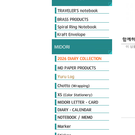
Original & Passport Size
Original Refills
Passport Refills
Customize
2026 Diary
Limited Edition
이 상품
Day length Diary
Plus Stand Diary
hibino
Book type Diary
MIDORI Calendar
TRAVELER'S notebook Diary
MD노트 다이어리
포켓다이어리
더블 스케줄 다이어리
플랫 다이어리
PRD 프로페셔널 다이어리
MD Notebook
MD Notebook Light
MD Paper Pad
MD Notebook cotton
MD Memo
MD Diary
MD Cover & Bag
MD Letter
MD Limited
MD 필기구
Notebook
Seal
Stamp
Cover
Origami
Petit Gift
PCM Seal
Deco item
THE MEISTER'S Note
Diamond Memo
Color Note & Others
Sticky Notes
Film Marker
Index Marker