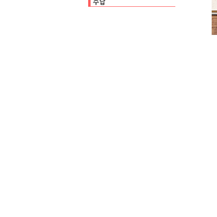
수납백
클리어파일
펜케이스
카드케이스