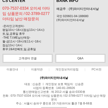
CS CENTER
BANK INFO
070-7537-0334 오미세 더타
예금주 : (주)와이티인터내셔날
임 상품문의 / 02-3789-0277
국민 020601-04-188680
더타임 남산 매장문의
(주)와이티인터내셔날
-온라인고객센터-
평일10시~18시(점심13시~14시)
토,일,공휴일 휴무
-THE T.I.ME남산매장-
월-금11시~19시/토11시~18시
점심13시~14시
휴무:2&4번째토,일,공휴일
고객센터 연결
Q&A
이용안내
이용약관
개인정보처리방침
PC버전
(주)와이티인터내셔날
대표 : 신승준 ㅣ 개인정보 보호 책임자 : 신승준
사업자 등록번호 : 140-81-28926
통신판매업신고번호 : 제 2012-서울 송파-0330호
전화 : 070-7537-0334 오미세 더타임 상품문의 / 02-3789-0277 더타임 남산 매장
문의
주소 : 서울시 송파구 충민로 10 가든파이브 툴관 7층 B-68호