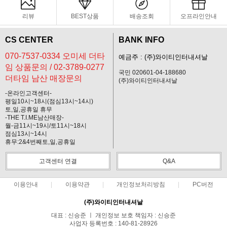
리뷰
BEST상품
배송조회
오프라인안내
CS CENTER
BANK INFO
070-7537-0334 오미세 더타
예금주 : (주)와이티인터내셔날
임 상품문의 / 02-3789-0277
국민 020601-04-188680
더타임 남산 매장문의
(주)와이티인터내셔날
-온라인고객센터-
평일10시~18시(점심13시~14시)
토,일,공휴일 휴무
-THE T.I.ME남산매장-
월-금11시~19시/토11시~18시
점심13시~14시
휴무:2&4번째토,일,공휴일
고객센터 연결
Q&A
이용안내
이용약관
개인정보처리방침
PC버전
(주)와이티인터내셔날
대표 : 신승준 ㅣ 개인정보 보호 책임자 : 신승준
사업자 등록번호 : 140-81-28926