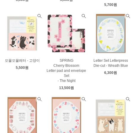
5,700원
오물오물레터 - 고양이
SPRING
Letter Set Letterpress
Cherry Blossom
Die-cut - Wreath Blue
5,500원
Letter pad and envelope
6,300원
Set
- The Night
13,500원