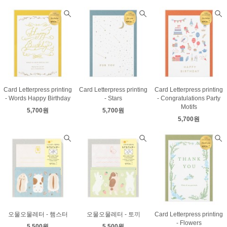
Card Letterpress printing
Card Letterpress printing
Card Letterpress printing
- Words Happy Birthday
- Stars
- Congratulations Party
Motifs
5,700원
5,700원
5,700원
오물오물레터 - 햄스터
오물오물레터 - 토끼
Card Letterpress printing
- Flowers
5,500원
5,500원