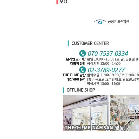
수납백
클리어파일
펜케이스
카드케이스