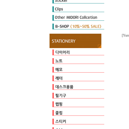
Diary Seal
Sticker Marche
Other Seal
E-clips
P-clips
other clips
DIARY MATE
Cutter
Ruler & Template
Magnet
Stamp
Embosser
Zipperbag
Pouch & Pen case
PULP STORAGE
Clear Foder
Mini Cleaner
오지상25thAnniversary
[Yu
다이어리
캘린더
일기
유선
방안
무지
커버/가방
기타
점착메모지
스프링메모
기타
편지지/편지봉투
카드
가위/커터/스태이플러/펀치
자
마그넷
클리너
스탬프
테이프
펜/펜슬/리필
펜홀더/포켓
페이퍼
비닐포장
엠보서
포장장식
E-clips
P-clips
other clips
다이어리씰
스티커마르쉐
기타