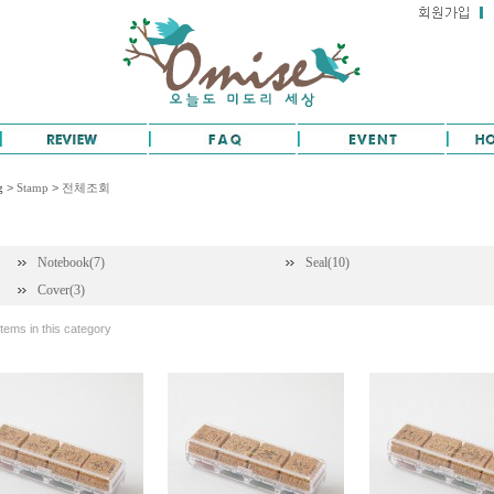
g
>
Stamp
>
전체조회
Notebook(7)
Seal(10)
Cover(3)
tems in this category