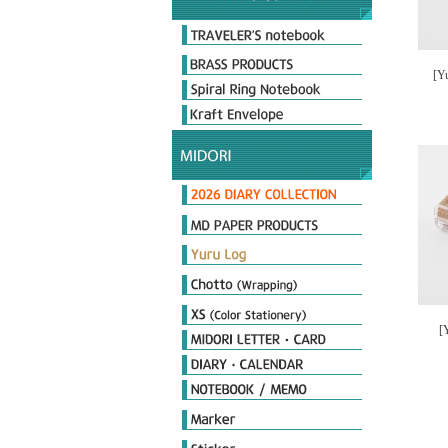
Original & Passport Size
Original Refills
Passport Refills
Customize
2026 Diary
Limited Edition
[Y
Day length Diary
Plus Stand Diary
hibino
Book type Diary
MIDORI Calendar
TRAVELER'S notebook Diary
MD노트 다이어리
포켓다이어리
더블 스케줄 다이어리
플랫 다이어리
PRD 프로페셔널 다이어리
MD Notebook
MD Notebook Light
MD Paper Pad
MD Notebook cotton
MD Memo
MD Diary
MD Cover & Bag
MD Letter
MD Limited
MD 필기구
Notebook
Seal
Stamp
Cover
Origami
Petit Gift
PCM Seal
Deco item
[
THE MEISTER'S Note
Diamond Memo
Color Note & Others
Sticky Notes
Film Marker
Index Marker