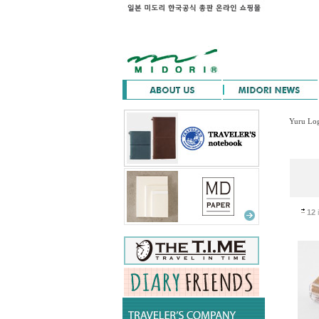
Yuru Lo
12
i