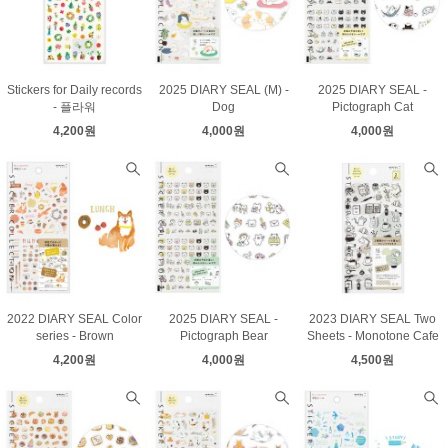
Stickers for Daily records
2025 DIARY SEAL (M) -
2025 DIARY SEAL -
- 플라워
Dog
Pictograph Cat
4,200원
4,000원
4,000원
2022 DIARY SEAL Color
2025 DIARY SEAL -
2023 DIARY SEAL Two
series - Brown
Pictograph Bear
Sheets - Monotone Cafe
4,200원
4,000원
4,500원