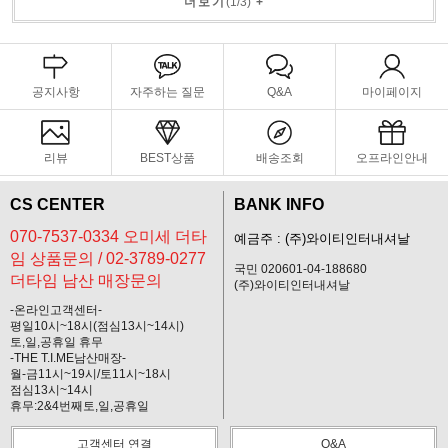
더보기
(
1
/
3
)
+
공지사항
자주하는 질문
Q&A
마이페이지
리뷰
BEST상품
배송조회
오프라인안내
CS CENTER
BANK INFO
070-7537-0334 오미세 더타
예금주 : (주)와이티인터내셔날
임 상품문의 / 02-3789-0277
국민 020601-04-188680
더타임 남산 매장문의
(주)와이티인터내셔날
-온라인고객센터-
평일10시~18시(점심13시~14시)
토,일,공휴일 휴무
-THE T.I.ME남산매장-
월-금11시~19시/토11시~18시
점심13시~14시
휴무:2&4번째토,일,공휴일
고객센터 연결
Q&A