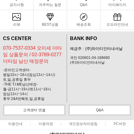
공지사항
자주하는 질문
Q&A
마이페이지
리뷰
BEST상품
배송조회
오프라인안내
CS CENTER
BANK INFO
070-7537-0334 오미세 더타
예금주 : (주)와이티인터내셔날
임 상품문의 / 02-3789-0277
국민 020601-04-188680
더타임 남산 매장문의
(주)와이티인터내셔날
-온라인고객센터-
평일10시~18시(점심13시~14시)
토,일,공휴일 휴무
-THE T.I.ME남산매장-
월-금11시~19시/토11시~18시
점심13시~14시
휴무:2&4번째토,일,공휴일
고객센터 연결
Q&A
이용안내
이용약관
개인정보처리방침
PC버전