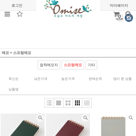
로그인
회원가입
주문조회
마이페이지
메모
>
스프링메모
점착메모지
스프링메모
기타
최신순
낮은가격
높은가격
판매순위
많이 본 상품
상품명