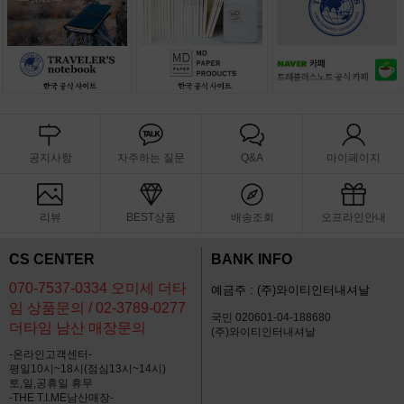
공지사항
자주하는 질문
Q&A
마이페이지
리뷰
BEST상품
배송조회
오프라인안내
CS CENTER
BANK INFO
070-7537-0334 오미세 더타
예금주 : (주)와이티인터내셔날
임 상품문의 / 02-3789-0277
국민 020601-04-188680
더타임 남산 매장문의
(주)와이티인터내셔날
-온라인고객센터-
평일10시~18시(점심13시~14시)
토,일,공휴일 휴무
-THE T.I.ME남산매장-