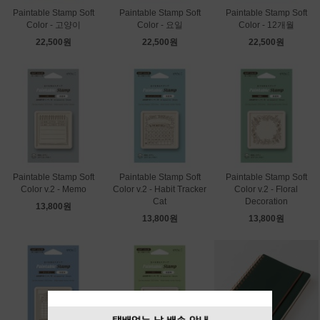
Paintable Stamp Soft
Paintable Stamp Soft
Paintable Stamp Soft
Color - 고양이
Color - 요일
Color - 12개월
22,500원
22,500원
22,500원
Paintable Stamp Soft
Paintable Stamp Soft
Paintable Stamp Soft
Color v.2 - Memo
Color v.2 - Habit Tracker
Color v.2 - Floral
Cat
Decoration
13,800원
13,800원
13,800원