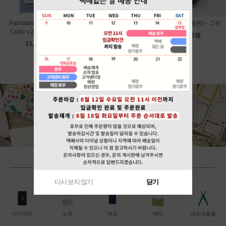
Paintable Stamp Soft
Paintable Stamp Soft
그레인 (B6변형판) - 그린
Color v.2 - Calendar
Color v.2 - Bread
18,000원
13,800원
13,800원
BY CATEGORY
다시 보지 않기
닫기
다이어리
노트
메모
레터
데스크용품