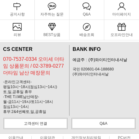
공지사항
자주하는 질문
Q&A
마이페이지
리뷰
BEST상품
배송조회
오프라인안내
CS CENTER
BANK INFO
070-7537-0334 오미세 더타
예금주 : (주)와이티인터내셔날
임 상품문의 / 02-3789-0277
국민 020601-04-188680
더타임 남산 매장문의
(주)와이티인터내셔날
-온라인고객센터-
평일10시~18시(점심13시~14시)
토,일,공휴일 휴무
-THE T.I.ME남산매장-
월-금11시~19시/토11시~18시
점심13시~14시
휴무:2&4번째토,일,공휴일
고객센터 연결
Q&A
이용안내
이용약관
개인정보처리방침
PC버전