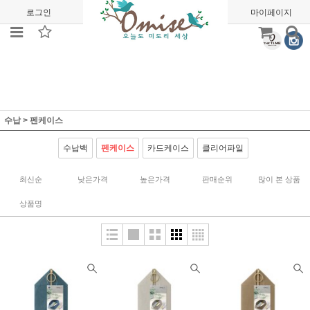
로그인
회원가입
주문조회
마이페이지
수납
>
펜케이스
수납백
펜케이스
카드케이스
클리어파일
최신순
낮은가격
높은가격
판매순위
많이 본 상품
상품명