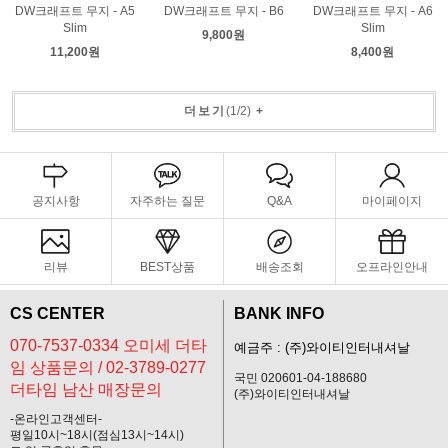
DW크래프트 무지 - A5
DW크래프트 무지 - B6
DW크래프트 무지 - A6
Slim
Slim
9,800원
11,200원
8,400원
더보기
(
1
/
2
)
+
공지사항
자주하는 질문
Q&A
마이페이지
리뷰
BEST상품
배송조회
오프라인안내
CS CENTER
BANK INFO
070-7537-0334 오미세 더타
예금주 : (주)와이티인터내셔날
임 상품문의 / 02-3789-0277
국민 020601-04-188680
더타임 남산 매장문의
(주)와이티인터내셔날
-온라인고객센터-
평일10시~18시(점심13시~14시)