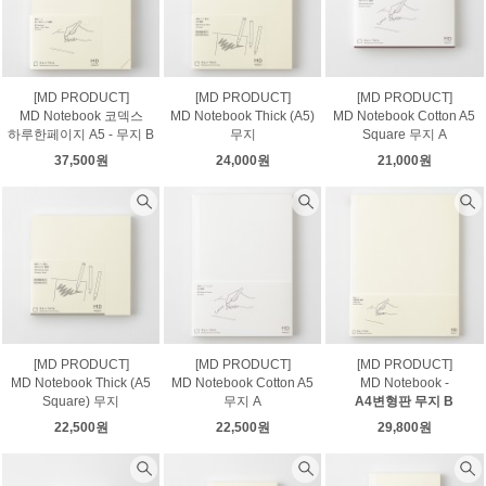
[MD PRODUCT]
[MD PRODUCT]
[MD PRODUCT]
MD Notebook 코덱스
MD Notebook Thick (A5)
MD Notebook Cotton A5
하루한페이지 A5 - 무지 B
무지
Square 무지 A
37,500원
24,000원
21,000원
[MD PRODUCT]
[MD PRODUCT]
[MD PRODUCT]
MD Notebook Thick (A5
MD Notebook Cotton A5
MD Notebook -
Square) 무지
무지 A
A4변형판 무지 B
22,500원
22,500원
29,800원