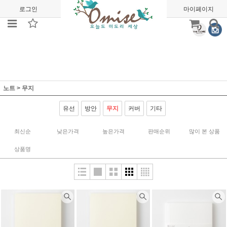
로그인
회원가입
주문조회
마이페이지
노트
>
무지
유선
방안
무지
커버
기타
최신순
낮은가격
높은가격
판매순위
많이 본 상품
상품명