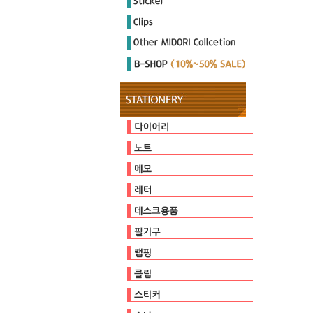
Diary Seal
Sticker Marche
Other Seal
E-clips
P-clips
other clips
DIARY MATE
Cutter
Ruler & Template
Magnet
Stamp
Embosser
Zipperbag
Pouch & Pen case
PULP STORAGE
Clear Foder
Mini Cleaner
오지상25thAnniversary
다이어리
캘린더
일기
유선
방안
무지
커버/가방
기타
점착메모지
스프링메모
기타
편지지/편지봉투
카드
가위/커터/스태이플러/펀치
자
마그넷
클리너
스탬프
테이프
펜/펜슬/리필
펜홀더/포켓
페이퍼
비닐포장
엠보서
포장장식
E-clips
P-clips
other clips
다이어리씰
스티커마르쉐
기타