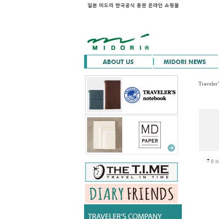
Traveler
0
it