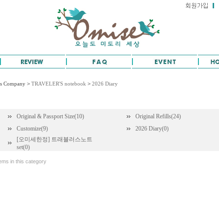
’s Company
>
TRAVELER'S notebook
>
2026 Diary
Original & Passport Size(10)
Original Refills(24)
Customize(9)
2026 Diary(0)
[오미세한정] 트래블러스노트
set(0)
ems in this category