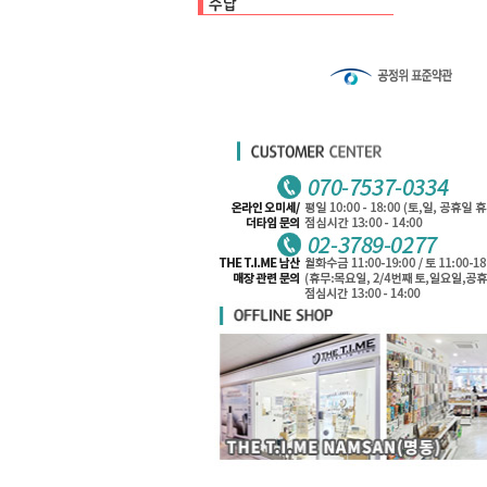
수납백
클리어파일
펜케이스
카드케이스