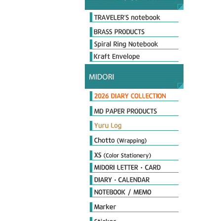
Original & Passport Size
Original Refills
Passport Refills
Customize
2026 Diary
Limited Edition
Day length Diary
Plus Stand Diary
hibino
Book type Diary
MIDORI Calendar
TRAVELER'S notebook Diary
MD노트 다이어리
포켓다이어리
더블 스케줄 다이어리
플랫 다이어리
PRD 프로페셔널 다이어리
MD Notebook
MD Notebook Light
MD Paper Pad
MD Notebook cotton
MD Memo
MD Diary
MD Cover & Bag
MD Letter
MD Limited
MD 필기구
Notebook
Seal
Stamp
Cover
Origami
Petit Gift
PCM Seal
Deco item
THE MEISTER'S Note
Diamond Memo
Color Note & Others
Sticky Notes
Film Marker
Index Marker