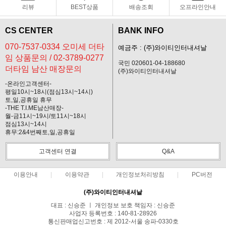
리뷰
BEST상품
배송조회
오프라인안내
CS CENTER
BANK INFO
070-7537-0334 오미세 더타
예금주 : (주)와이티인터내셔날
임 상품문의 / 02-3789-0277
국민 020601-04-188680
더타임 남산 매장문의
(주)와이티인터내셔날
-온라인고객센터-
평일10시~18시(점심13시~14시)
토,일,공휴일 휴무
-THE T.I.ME남산매장-
월-금11시~19시/토11시~18시
점심13시~14시
휴무:2&4번째토,일,공휴일
고객센터 연결
Q&A
이용안내
이용약관
개인정보처리방침
PC버전
(주)와이티인터내셔날
대표 : 신승준 ㅣ 개인정보 보호 책임자 : 신승준
사업자 등록번호 : 140-81-28926
통신판매업신고번호 : 제 2012-서울 송파-0330호