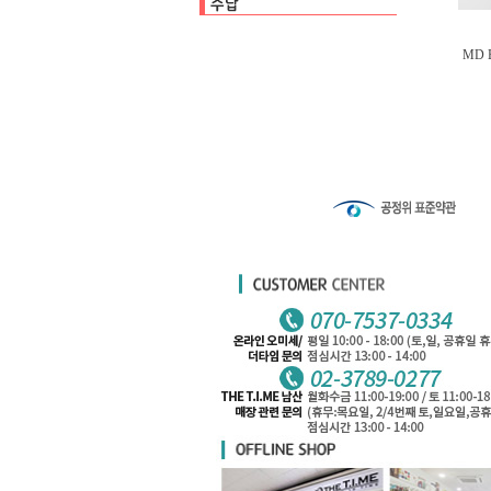
수납백
클리어파일
펜케이스
카드케이스
MD B