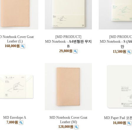
 Notebook Cover Goat
[MD PRODUCT]
[MD PRODUC
Leather (L)
MD Notebook -
A4변형판 무지
MD Notebook -
S (A
168,000원
B
안
29,800원
13,500원
MD Envelope A
MD Notebook Cover Goat
MD Paper Pad 코튼
Leather (M)
7,000원
16,000원
128,000원