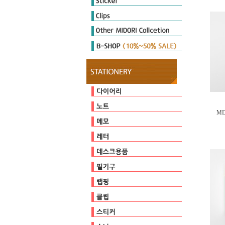
Diary Seal
Sticker Marche
Other Seal
E-clips
P-clips
other clips
DIARY MATE
Cutter
Ruler & Template
Magnet
Stamp
Embosser
Zipperbag
Pouch & Pen case
PULP STORAGE
Clear Foder
Mini Cleaner
오지상25thAnniversary
다이어리
캘린더
일기
MD
유선
방안
무지
커버/가방
기타
점착메모지
스프링메모
기타
편지지/편지봉투
카드
가위/커터/스태이플러/펀치
자
마그넷
클리너
스탬프
테이프
펜/펜슬/리필
펜홀더/포켓
페이퍼
비닐포장
엠보서
포장장식
E-clips
P-clips
other clips
다이어리씰
스티커마르쉐
기타