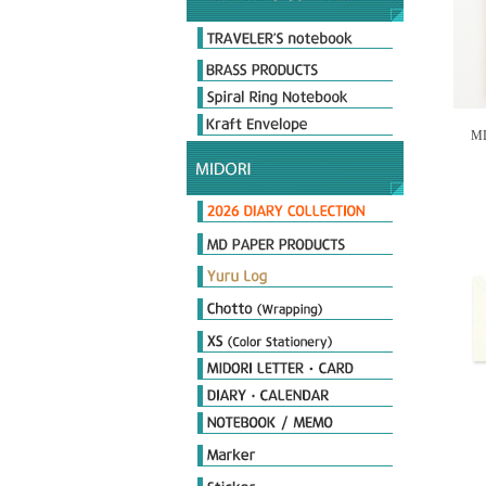
Original & Passport Size
Original Refills
Passport Refills
Customize
2026 Diary
Limited Edition
MD
Day length Diary
Plus Stand Diary
hibino
Book type Diary
MIDORI Calendar
TRAVELER'S notebook Diary
MD노트 다이어리
포켓다이어리
더블 스케줄 다이어리
플랫 다이어리
PRD 프로페셔널 다이어리
MD Notebook
MD Notebook Light
MD Paper Pad
MD Notebook cotton
MD Memo
MD Diary
MD Cover & Bag
MD Letter
MD Limited
MD 필기구
Notebook
Seal
Stamp
Cover
Origami
Petit Gift
PCM Seal
Deco item
THE MEISTER'S Note
Diamond Memo
Color Note & Others
Sticky Notes
Film Marker
Index Marker