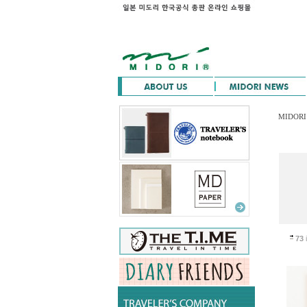
MIDORI
73
i