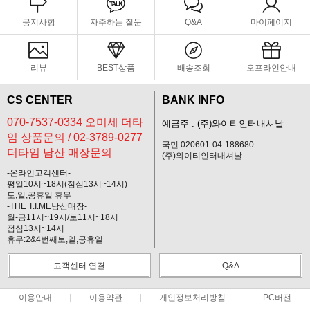
공지사항
자주하는 질문
Q&A
마이페이지
리뷰
BEST상품
배송조회
오프라인안내
CS CENTER
BANK INFO
070-7537-0334 오미세 더타
예금주 : (주)와이티인터내셔날
임 상품문의 / 02-3789-0277
국민 020601-04-188680
더타임 남산 매장문의
(주)와이티인터내셔날
-온라인고객센터-
평일10시~18시(점심13시~14시)
토,일,공휴일 휴무
-THE T.I.ME남산매장-
월-금11시~19시/토11시~18시
점심13시~14시
휴무:2&4번째토,일,공휴일
고객센터 연결
Q&A
이용안내
이용약관
개인정보처리방침
PC버전